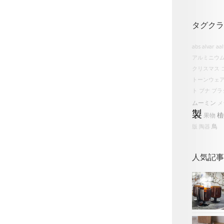
タグクラ
abs
alvar aa
アルミニウ
クリスマス
トーンウェ
ト
ブナ
ブラ
ムーミン
メ
製
植
果物
鳥
版
陶器
人気記事