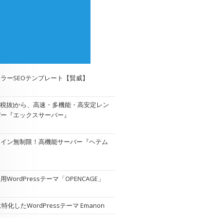
ラーSEOテンプレート【賢威】
円(税抜)から、高速・多機能・高安定レン
バー『エックスサーバー』
メイン無制限！高機能サーバー『
ヘテム
WordPressテーマ「OPENCAGE」
特化したWordPressテーマ Emanon