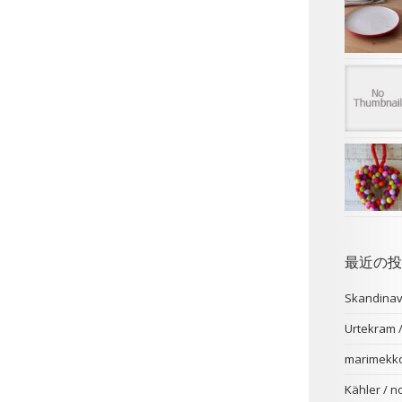
最近の投
Skandina
Urtekr
marimekk
Kähler /