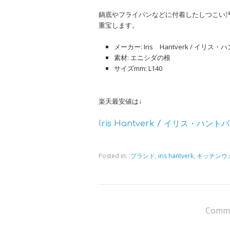
鍋底やフライパンなどに付着したしつこい
重宝します。
メーカー: Iris Hantverk / イリス
素材: エニシダの根
サイズmm: L140
楽天最安値は↓
Iris Hantverk / イリス・ハ
Posted in:
.ブランド
,
iris hantverk
,
キッチンウ
Comme