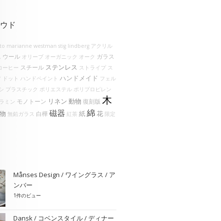
ウド
lto
marianne westman
stig lindberg
アクリル
ウール
ガラス
ム
オリーブ
オーガニック
オーク
ステンレス
スチール
コーヒー
ストライプ
ス
ハンドメイド
ア
ドット
ハンドペイント
フェル
シ
プラスチック
ポリエステル
ポリプロピレン
木
リネン
動物
モノトーン
復刻版
ラミン
綿
磁器
物
花
紙
白樺
無鉛ガラス
紅茶
限定
Månses Design / ワイングラス / ア
ンバー
1件のビュー
Dansk / コベンスタイル / ディナー