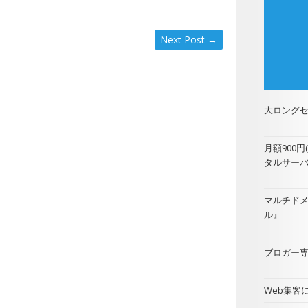
Next Post
→
大ロングセ
月額900
タルサー
マルチド
ル
』
ブロガー専用
Web集客に