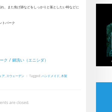
汚れ、また焦げ跡などをしっかりと落としたい時などに
・ハントバーク
ントバーク / 鍋洗い（エニシダ）
ェア
,
スウェーデン
⋅
Tagged:
ハンドメイド
,
木製
nts are closed.