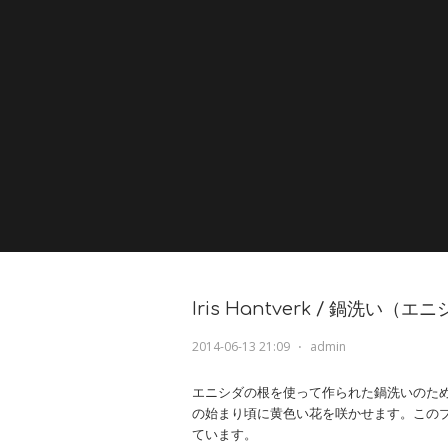
Iris Hantverk / 鍋洗い（エ
2014-06-13 21:09
⋅
admin
エニシダの根を使って作られた鍋洗いのた
の始まり頃に黄色い花を咲かせます。この
ています。