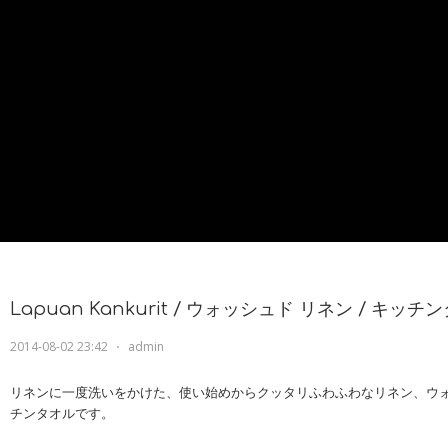
Lapuan Kankurit / ウォッシュド リネン / キッチン
2014-08-02 23:42
⋅
admin
リネンに一度洗いをかけた、使い始めからクッタリふわふわなリネン、ウ
チンタオルです。