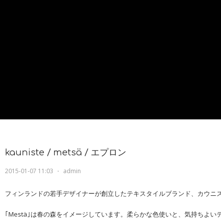
kauniste / metsä / エプロン
2015-01-07 11:03
⋅
admin
フィンランドの若手デザイナーが創立したテキスタイルブランド、カウニ
｢Mestä｣は春の森をイメージしています。柔らかな色使いと、気持ちよ