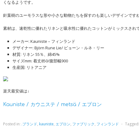
くなるようです。
針葉樹のユーモラスな形や小さな動物たちを探すのも楽しいデザインです
素材は、速乾性に優れたリネンと吸水性に優れたコットンがミックスされ
メーカー: Kauniste – フィンランド
デザイナー: Björn Rune Lie/ ビョーン・ルネ・リー
材質: リネン 55％、綿45%
サイズmm: 着丈850/腹部幅900
生産国: リトアニア
楽天最安値は↓
Kauniste / カウニステ / metsä / エプロン
Posted in:
.ブランド
,
kauniste
,
エプロン
,
ファブリック
,
フィンランド
⋅
Tagged