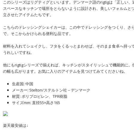
このシリーズはリグティグといいます。デンマーク語のrigtigは「正しい
スペースなキッチンで場所をとらないように設計され、美しいフォルムと
立させたアイテムたちです。
こちらのドレッシングシェイカーは、この中でドレッシングをつくり、さ
で、そこからかけられる便利な品です。
材料を入れてシェイクし、フタをくるっとまわせば、そのまま食卓へ持っ
うれしいですね。
他にもrigtigシリーズで揃えれば、キッチンがスタイリッシュで機能的に
の幅も広がります。お気に入りのアイテムを見つけてみてくださいね。
生産国: 中国
メーカー: Stelton/ステルトン社 – デンマーク
材質: ポリプロピレン、TPR樹脂
サイズmm: 直径55×高さ165
楽天最安値は↓