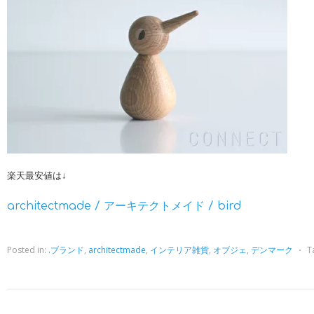
楽天最安値は↓
architectmade / アーキテクトメイド / bird
Posted in:
.ブランド
,
architectmade
,
インテリア雑貨
,
オブジェ
,
デンマーク
⋅
T