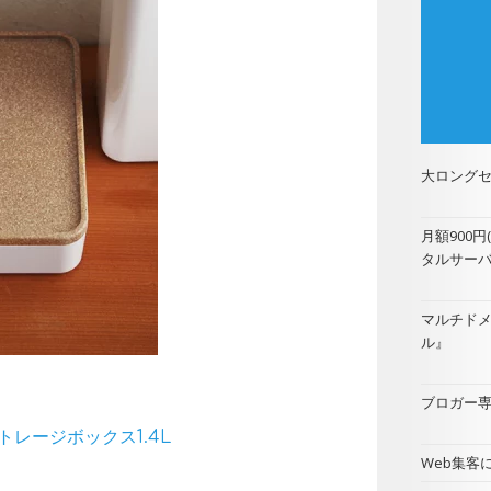
大ロングセ
月額900
タルサー
マルチド
ル
』
ブロガー専用
 / ストレージボックス1.4L
Web集客に