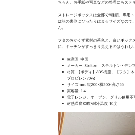
ちろん、お手紙や写真などの整理にもステ
ストレージボックスは全部で8種類。専用
は箱の裏側にぴったりはまるサイズなので
ん。
フタのおかくず素材の茶色と、白いボック
に、キッチンがすっきり見えるのはうれし
生産国: 中国
メーカー: Stelton – ステルトン / デ
材質: 【ボディ】ABS樹脂、【フタ】
プロビレン70%)
サイズmm: 縦200×横200×高さ55
実容量: 1.4L
電子レンジ、オーブン、グリル使用不
耐熱温度80度/耐冷温度-10度