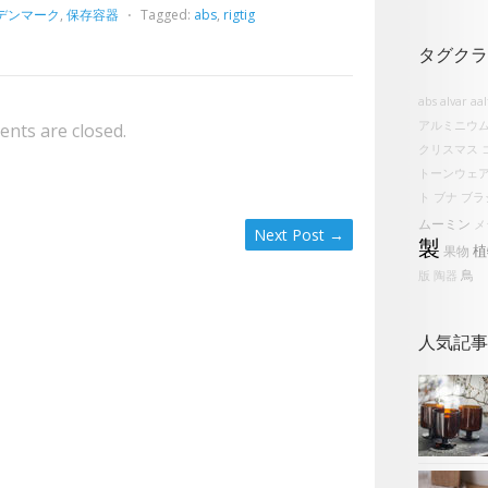
デンマーク
,
保存容器
⋅
Tagged:
abs
,
rigtig
タグクラ
abs
alvar aa
アルミニウ
nts are closed.
クリスマス
トーンウェ
ト
ブナ
ブラ
ムーミン
メ
Next Post
→
製
植
果物
鳥
版
陶器
人気記事