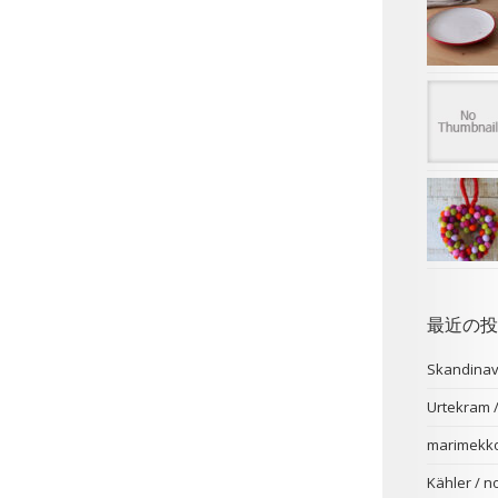
最近の投
Skandina
Urtekr
marimekk
Kähler /