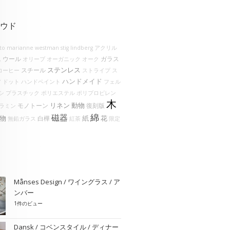
ウド
lto
marianne westman
stig lindberg
アクリル
ウール
ガラス
ム
オリーブ
オーガニック
オーク
ステンレス
スチール
コーヒー
ストライプ
ス
ハンドメイド
ア
ドット
ハンドペイント
フェル
シ
プラスチック
ポリエステル
ポリプロピレン
木
リネン
動物
モノトーン
復刻版
ラミン
綿
磁器
物
花
紙
白樺
無鉛ガラス
紅茶
限定
Månses Design / ワイングラス / ア
ンバー
1件のビュー
Dansk / コベンスタイル / ディナー