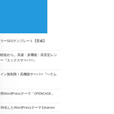
ラーSEOテンプレート【賢威】
円(税抜)から、高速・多機能・高安定レン
バー『エックスサーバー』
メイン無制限！高機能サーバー『
ヘテム
WordPressテーマ「OPENCAGE」
特化したWordPressテーマ Emanon