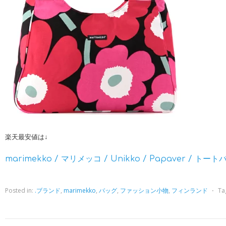
楽天最安値は↓
marimekko / マリメッコ / Unikko / Papaver / トー
Posted in:
.ブランド
,
marimekko
,
バッグ
,
ファッション小物
,
フィンランド
⋅
Ta