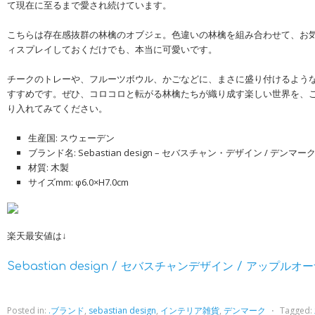
て現在に至るまで愛され続けています。
こちらは存在感抜群の林檎のオブジェ。色違いの林檎を組み合わせて、お
ィスプレイしておくだけでも、本当に可愛いです。
チークのトレーや、フルーツボウル、かごなどに、まさに盛り付けるよう
すすめです。ぜひ、コロコロと転がる林檎たちが織り成す楽しい世界を、
り入れてみてください。
生産国: スウェーデン
ブランド名: Sebastian design – セバスチャン・デザイン / デンマー
材質: 木製
サイズmm: φ6.0×H7.0cm
楽天最安値は↓
Sebastian design / セバスチャンデザイン / アップル
Posted in:
.ブランド
,
sebastian design
,
インテリア雑貨
,
デンマーク
⋅
Tagged: