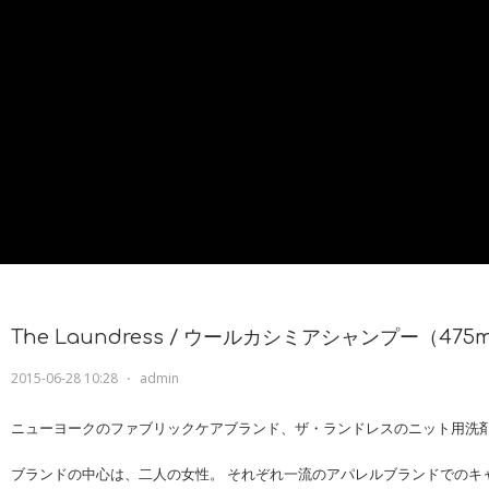
The Laundress / ウールカシミアシャンプー（475m
2015-06-28 10:28
⋅
admin
ニューヨークのファブリックケアブランド、ザ・ランドレスのニット用洗
ブランドの中心は、二人の女性。 それぞれ一流のアパレルブランドでのキ