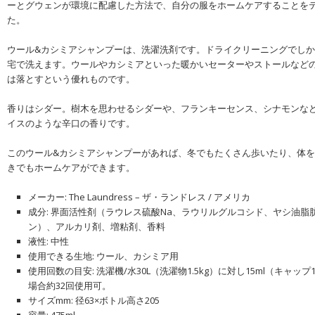
ーとグウェンが環境に配慮した方法で、自分の服をホームケアすることを
た。
ウール&カシミアシャンプーは、洗濯洗剤です。ドライクリーニングでし
宅で洗えます。ウールやカシミアといった暖かいセーターやストールなど
は落とすという優れものです。
香りはシダー。樹木を思わせるシダーや、フランキーセンス、シナモンな
イスのような辛口の香りです。
このウール&カシミアシャンプーがあれば、冬でもたくさん歩いたり、体
きでもホームケアができます。
メーカー: The Laundress – ザ・ランドレス / アメリカ
成分: 界面活性剤（ラウレス硫酸Na、ラウリルグルコシド、ヤシ油脂
ン）、アルカリ剤、増粘剤、香料
液性: 中性
使用できる生地: ウール、カシミア用
使用回数の目安: 洗濯機/水30L（洗濯物1.5kg）に対し15ml（キャッ
場合約32回使用可。
サイズmm: 径63×ボトル高さ205