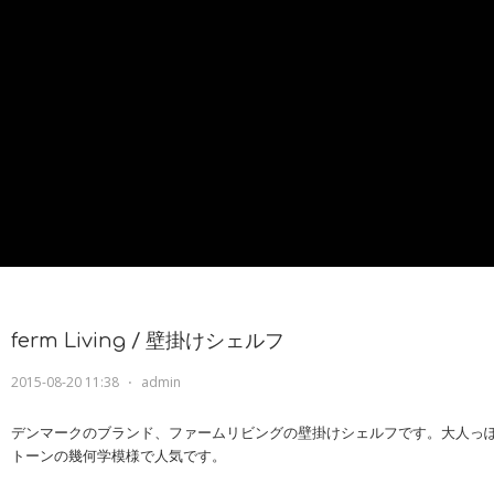
ferm Living / 壁掛けシェルフ
2015-08-20 11:38
⋅
admin
デンマークのブランド、ファームリビングの壁掛けシェルフです。大人っ
トーンの幾何学模様で人気です。