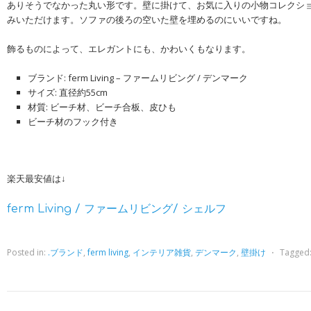
ありそうでなかった丸い形です。壁に掛けて、お気に入りの小物コレクシ
みいただけます。ソファの後ろの空いた壁を埋めるのにいいですね。
飾るものによって、エレガントにも、かわいくもなります。
ブランド: ferm Living – ファームリビング / デンマーク
サイズ: 直径約55cm
材質: ビーチ材、ビーチ合板、皮ひも
ビーチ材のフック付き
楽天最安値は↓
ferm Living / ファームリビング/ シェルフ
Posted in:
.ブランド
,
ferm living
,
インテリア雑貨
,
デンマーク
,
壁掛け
⋅
Tagged