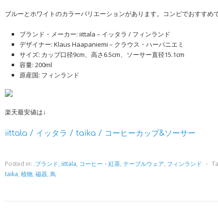
ブルーとホワイトのカラーバリエーションがあります。コンビでおすすめ
ブランド・メーカー: iittala – イッタラ / フィンランド
デザイナー: Klaus Haapaniemi – クラウス・ハーパニエミ
サイズ: カップ口径9cm、高さ6.5cm、ソーサー直径15.1cm
容量: 200ml
原産国: フィンランド
楽天最安値は↓
iittala / イッタラ / taika / コーヒーカップ&ソーサー
Posted in:
.ブランド
,
iittala
,
コーヒー・紅茶
,
テーブルウェア
,
フィンランド
⋅
T
taika
,
植物
,
磁器
,
鳥