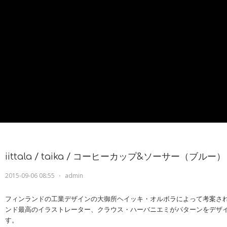
iittala / taika / コーヒーカップ&ソーサー（ブルー）
2015-09-06 08:55
⋅
admin
フィンランドの工業デザインの大御所ヘイッキ・オルボラによって考案さ
ンド最高のイラストレーター、クラウス・ハーバニエミがパターンをデザ
す。