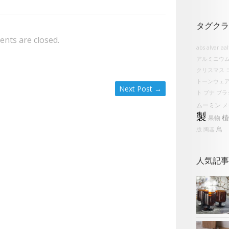
タグクラ
nts are closed.
abs
alvar aa
アルミニウ
クリスマス
トーンウェ
Next Post
→
ト
ブナ
ブラ
ムーミン
メ
製
植
果物
鳥
版
陶器
人気記事