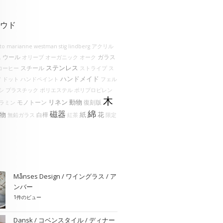
ウド
lto
marianne westman
stig lindberg
アクリル
ウール
ガラス
ム
オリーブ
オーガニック
オーク
ステンレス
スチール
コーヒー
ストライプ
ス
ハンドメイド
ア
ドット
ハンドペイント
フェル
シ
プラスチック
ポリエステル
ポリプロピレン
木
リネン
動物
モノトーン
復刻版
ラミン
綿
磁器
物
花
紙
白樺
無鉛ガラス
紅茶
限定
Månses Design / ワイングラス / ア
ンバー
1件のビュー
Dansk / コベンスタイル / ディナー