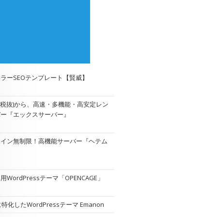
ラーSEOテンプレート【賢威】
円(税抜)から、高速・多機能・高安定レン
バー『エックスサーバー』
メイン無制限！高機能サーバー『
ヘテム
WordPressテーマ「OPENCAGE」
特化したWordPressテーマ Emanon