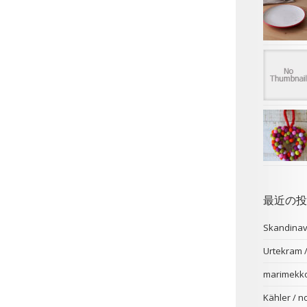
最近の投
Skandina
Urtekr
marimekk
Kähler /