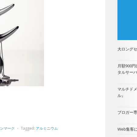
大ロングセ
月額900
タルサー
マルチド
ル
』
ブロガー専用
ンマーク
⋅
Tagged:
アルミニウム
Web集客に