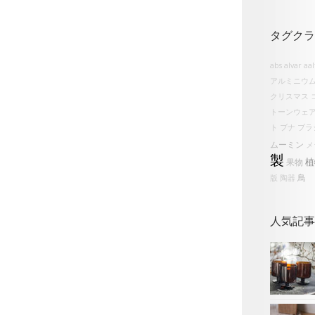
タグクラ
abs
alvar aa
アルミニウ
クリスマス
トーンウェ
ト
ブナ
ブラ
ムーミン
メ
製
植
果物
鳥
版
陶器
人気記事