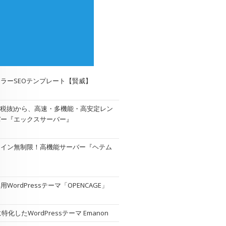
ラーSEOテンプレート【賢威】
円(税抜)から、高速・多機能・高安定レン
バー『エックスサーバー』
メイン無制限！高機能サーバー『
ヘテム
WordPressテーマ「OPENCAGE」
特化したWordPressテーマ Emanon