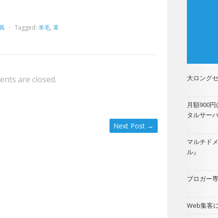
具
⋅
Tagged:
羊毛
,
革
大ロングセ
nts are closed.
月額900
タルサー
Next Post
→
マルチド
ル
』
ブロガー専用
Web集客に