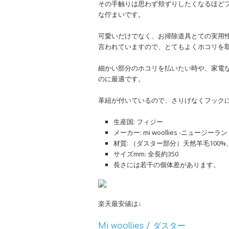
その手触りは思わず頬ずりしたくなるほど
な佇まいです。
可愛いだけでなく、お掃除道具とての実用
言われていますので、とてもよくホコリを
細かい部分のホコリを払いたい時や、家電
のに最適です。
革紐が付いているので、さりげなくフック
生産国: フィジー
メーカー: mi woollies -ニュージーラ
材質: （ダスター部分）天然羊毛100
サイズmm: 全長約350
長さには若干の個体差があります。
楽天最安値は↓
Mi woollies / ダスター