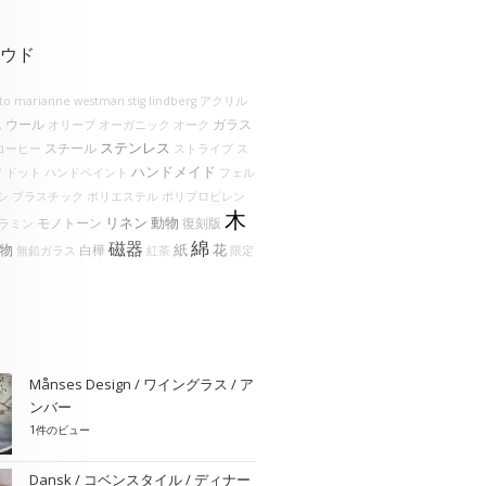
ウド
lto
marianne westman
stig lindberg
アクリル
ウール
ガラス
ム
オリーブ
オーガニック
オーク
ステンレス
スチール
コーヒー
ストライプ
ス
ハンドメイド
ア
ドット
ハンドペイント
フェル
シ
プラスチック
ポリエステル
ポリプロピレン
木
リネン
動物
モノトーン
復刻版
ラミン
綿
磁器
物
花
紙
白樺
無鉛ガラス
紅茶
限定
Månses Design / ワイングラス / ア
ンバー
1件のビュー
Dansk / コベンスタイル / ディナー