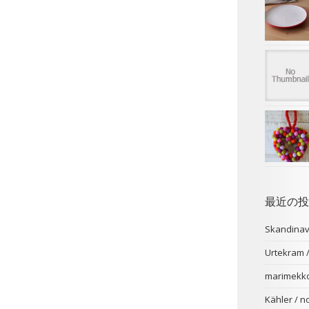
最近の投
Skandina
Urtekr
marimekk
Kähler /