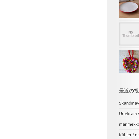
最近の投
Skandina
Urtekr
marimekk
Kähler /