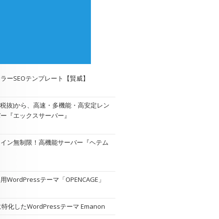
ラーSEOテンプレート【賢威】
円(税抜)から、高速・多機能・高安定レン
バー『エックスサーバー』
メイン無制限！高機能サーバー『
ヘテム
WordPressテーマ「OPENCAGE」
特化したWordPressテーマ Emanon