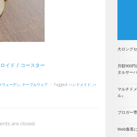
大ロングセ
ヘムスロイド / コースター
月額900
タルサー
スウェーデン
,
テーブルウェア
⋅
Tagged:
ハンドメイド
,
ハ
マルチド
ル
』
ブロガー専用
nts are closed.
Web集客に