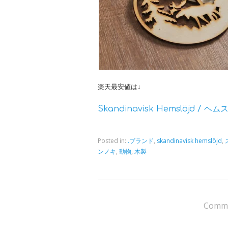
楽天最安値は↓
Skandinavisk Hemslöjd / 
Posted in:
.ブランド
,
skandinavisk hemslöjd
,
ンノキ
,
動物
,
木製
Comme