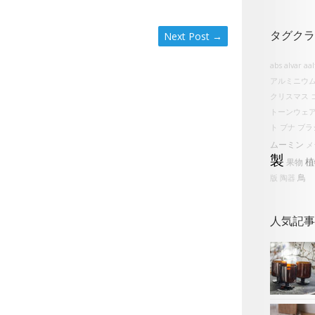
Next Post
→
タグクラ
abs
alvar aa
アルミニウ
クリスマス
トーンウェ
ト
ブナ
ブラ
ムーミン
メ
製
植
果物
鳥
版
陶器
人気記事