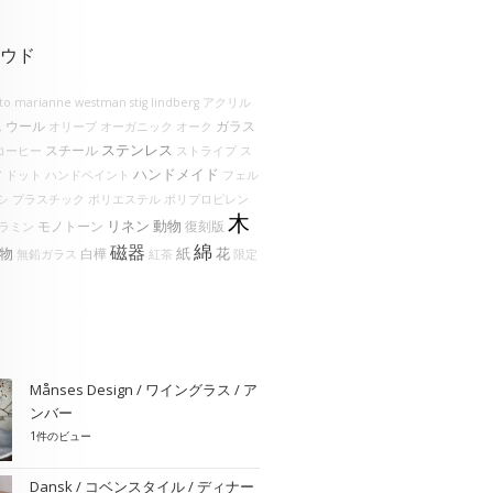
ウド
lto
marianne westman
stig lindberg
アクリル
ウール
ガラス
ム
オリーブ
オーガニック
オーク
ステンレス
スチール
コーヒー
ストライプ
ス
ハンドメイド
ア
ドット
ハンドペイント
フェル
シ
プラスチック
ポリエステル
ポリプロピレン
木
リネン
動物
モノトーン
復刻版
ラミン
綿
磁器
物
花
紙
白樺
無鉛ガラス
紅茶
限定
Månses Design / ワイングラス / ア
ンバー
1件のビュー
Dansk / コベンスタイル / ディナー