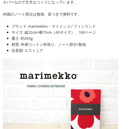
カバーなので丈夫なつくりになっています。
内側のノート部分は無地、栞つきで便利です。
ブランド: marimekko – マリメッコ / フィンランド
サイズ: 縦22cm×横15cm（A5サイズ）、160ページ
重さ: 約350g
材質: 外側コットン布張り、ノート部分/無地
生産国: エストニア