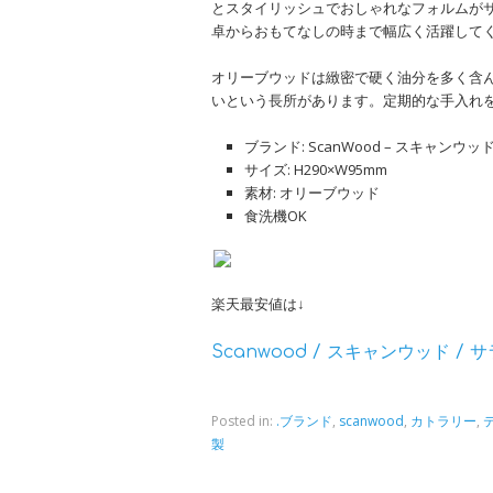
とスタイリッシュでおしゃれなフォルムが
卓からおもてなしの時まで幅広く活躍して
オリーブウッドは緻密で硬く油分を多く含
いという長所があります。定期的な手入れ
ブランド: ScanWood – スキャンウッ
サイズ: H290×W95mm
素材: オリーブウッド
食洗機OK
楽天最安値は↓
Scanwood / スキャンウッド /
Posted in:
.ブランド
,
scanwood
,
カトラリー
,
製