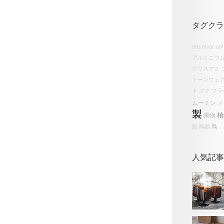
タグクラ
abs
alvar aa
アルミニウ
クリスマス
トーンウェ
ト
ブナ
ブラ
ムーミン
メ
製
植
果物
鳥
版
陶器
人気記事