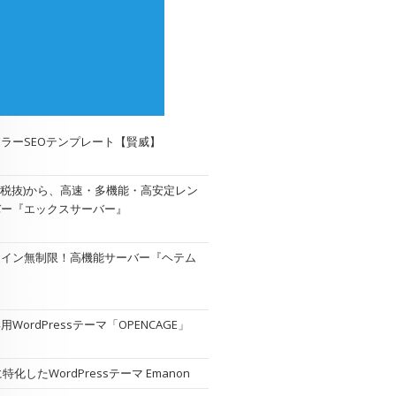
ラーSEOテンプレート【賢威】
円(税抜)から、高速・多機能・高安定レン
バー『エックスサーバー』
メイン無制限！高機能サーバー『
ヘテム
WordPressテーマ「OPENCAGE」
特化したWordPressテーマ Emanon