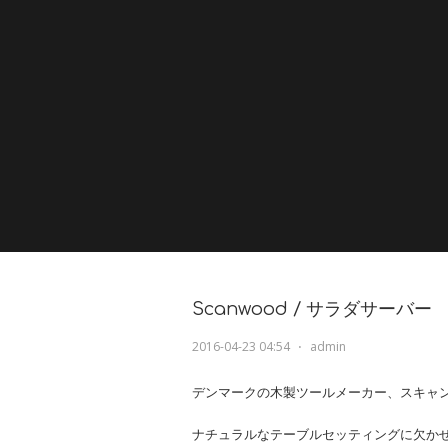
Scanwood / サラダサーバー
2016-04-23 04:54
⋅
admin
デンマークの木製ツールメーカー、スキャ
ナチュラルなテーブルセッティングに欠か