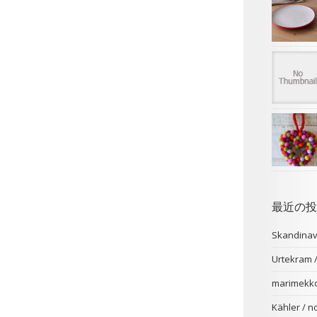
最近の投
Skandina
Urtekr
marimekk
Kähler /