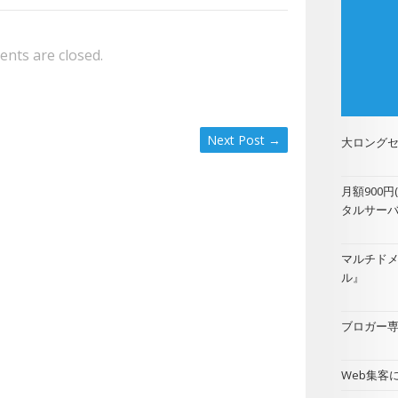
nts are closed.
Next Post
→
大ロングセ
月額900
タルサー
マルチド
ル
』
ブロガー専用
Web集客に