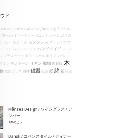
ウド
lto
marianne westman
stig lindberg
アクリル
ウール
ガラス
ム
オリーブ
オーガニック
オーク
ステンレス
スチール
コーヒー
ストライプ
ス
ハンドメイド
ア
ドット
ハンドペイント
フェル
シ
プラスチック
ポリエステル
ポリプロピレン
木
リネン
動物
モノトーン
復刻版
ラミン
綿
磁器
物
花
紙
白樺
無鉛ガラス
紅茶
限定
Månses Design / ワイングラス / ア
ンバー
1件のビュー
Dansk / コベンスタイル / ディナー