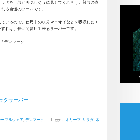
サラダを一段と美味しそうに見せてくれそう。普段の食
くれる自慢のツールです。
んでいるので、使用中の水分やニオイなどを吸収しにく
をすれば、長い間愛用出来るサーバーです。
ド / デンマーク
 サラダサーバー
テーブルウェア
,
デンマーク
⋅
Tagged:
オリーブ
,
サラダ
,
木