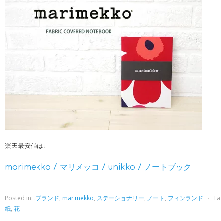
楽天最安値は↓
marimekko / マリメッコ / unikko / ノートブック
Posted in:
.ブランド
,
marimekko
,
ステーショナリー
,
ノート
,
フィンランド
⋅
Ta
紙
,
花