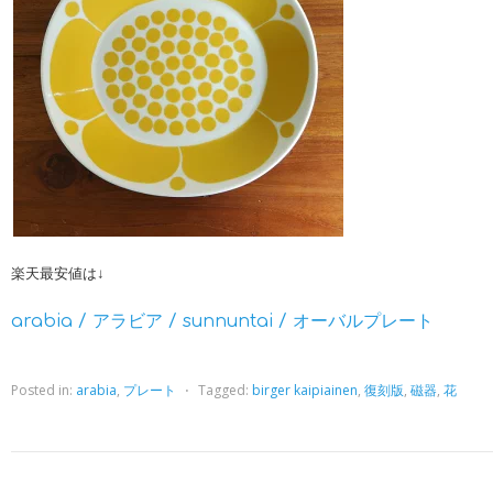
楽天最安値は↓
arabia / アラビア / sunnuntai / オーバルプレート
Posted in:
arabia
,
プレート
⋅
Tagged:
birger kaipiainen
,
復刻版
,
磁器
,
花