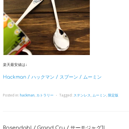
楽天最安値は↓
Hackman / ハックマン / スプーン / ムーミン
Posted in:
hackman
,
カトラリー
⋅
Tagged:
ステンレス
,
ムーミン
,
限定版
Rosendahl / Grand Cru / サーモジャグ1L