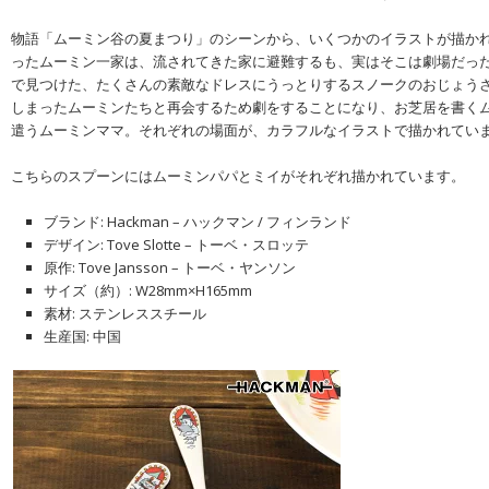
物語「ムーミン谷の夏まつり」のシーンから、いくつかのイラストが描かれ
ったムーミン一家は、流されてきた家に避難するも、実はそこは劇場だっ
で見つけた、たくさんの素敵なドレスにうっとりするスノークのおじょう
しまったムーミンたちと再会するため劇をすることになり、お芝居を書く
遣うムーミンママ。それぞれの場面が、カラフルなイラストで描かれてい
こちらのスプーンにはムーミンパパとミイがそれぞれ描かれています。
ブランド: Hackman – ハックマン / フィンランド
デザイン: Tove Slotte – トーベ・スロッテ
原作: Tove Jansson – トーベ・ヤンソン
サイズ（約）: W28mm×H165mm
素材: ステンレススチール
生産国: 中国