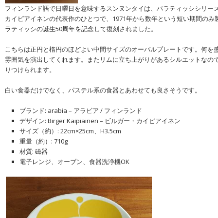
フィンランド語で日曜日を意味するスンヌンタイは、パラティッシシリー
カイピアイネンの代表作のひとつで、1971年から数年という短い期間のみ
ラティッシの誕生50周年を記念して復刻されました。
こちらは正円と楕円のほどよい中間サイズのオーバルプレートです。何を
雰囲気を演出してくれます。またリムに立ち上がりがあるシルエットなの
りつけられます。
白い食器だけでなく、パステル系の食器とあわせても良さそうです。
ブランド: arabia – アラビア / フィンランド
デザイン: Birger Kaipiainen – ビルガー・カイピアイネン
サイズ（約）: 22cm×25cm、H3.5cm
重量（約）: 710g
材質: 磁器
電子レンジ、オーブン、食器洗浄機OK