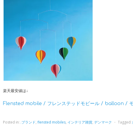
楽天最安値は↓
Flensted mobile / フレンステッドモビール / balloon /
Posted in:
.ブランド
,
flensted mobiles
,
インテリア雑貨
,
デンマーク
⋅
Tagged: