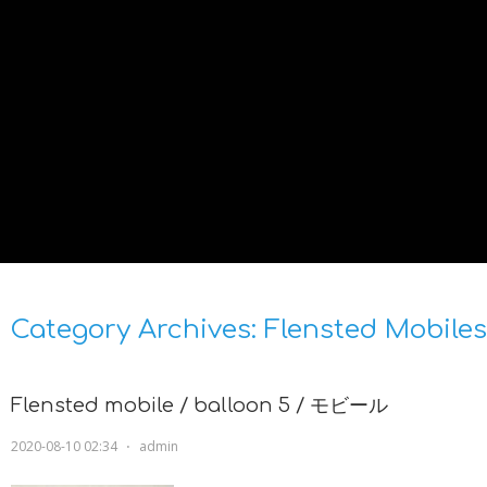
Category Archives:
Flensted Mobiles
Flensted mobile / balloon 5 / モビール
2020-08-10 02:34
⋅
admin