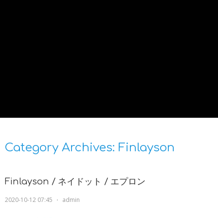
Category Archives:
Finlayson
Finlayson / ネイドット / エプロン
2020-10-12 07:45
⋅
admin