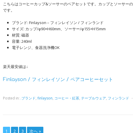
こちらはコーヒーカップ&ソーサーのペアセットです。カップとソーサー
です。
ブランド: Finlayson – フィンレイソン / フィンランド
サイズ: カップ/φ90×H60mm、ソーサー/φ155×H15mm
材質: 磁器
容量: 240ml
電子レンジ、食器洗浄機OK
楽天最安値は↓
Finlayson / フィンレイソン / ペアコーヒーセット
Posted in:
.ブランド
,
finlayson
,
コーヒー・紅茶
,
テーブルウェア
,
フィンランド
1
2
3
次へ »