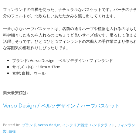
フィンランドの白樺を使った、ナチュラルなバスケットです。バーチのナ
分のフェルトが、北欧らしいあたたかみを醸し出してくれます。
一番小さなハーブバスケットは、名前の通りハーブや植物を入れるのはも
料や細々したものを入れるのにちょうど良いサイズ感です。吊るして使え
活躍しそうです。ひとつひとつフィンランドの木職人の手作業により作ら
な雰囲気の部屋作りにぴったりです。
ブランド: Verso Design – ベルソデザイン / フィンランド
サイズ（約）: 16cm x 13cm
素材: 白樺、ウール
楽天最安値は↓
Verso Design / ベルソデザイン / ハーブバスケット
Posted in:
.ブランド
,
verso design
,
インテリア雑貨
,
ハンドクラフト
,
フィンラン
製
,
白樺