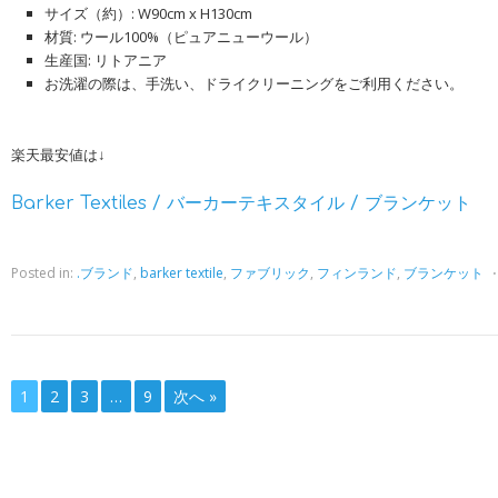
サイズ（約）: W90cm x H130cm
材質: ウール100%（ピュアニューウール）
生産国: リトアニア
お洗濯の際は、手洗い、ドライクリーニングをご利用ください。
楽天最安値は↓
Barker Textiles / バーカーテキスタイル / ブランケット
Posted in:
.ブランド
,
barker textile
,
ファブリック
,
フィンランド
,
ブランケット
1
2
3
…
9
次へ »