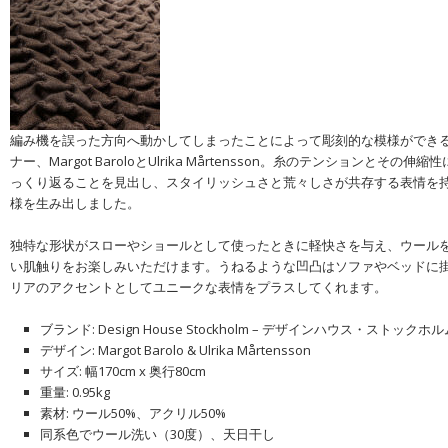
編み機を誤った方向へ動かしてしまったことによって彫刻的な模様ができ
ナー、Margot BaroloとUlrika Mårtensson。糸のテンションとそ
っくり返ることを見出し、スタイリッシュさと荒々しさが共存する表情を
様を生み出しました。
独特な形状がスローやショールとして使ったときに軽快さを与え、ウール
い肌触りをお楽しみいただけます。うねるような凹凸はソファやベッドに
リアのアクセントとしてユニークな表情をプラスしてくれます。
ブランド: Design House Stockholm – デザインハウス・ストックホ
デザイン: Margot Barolo & Ulrika Mårtensson
サイズ: 幅170cm x 奥行80cm
重量: 0.95kg
素材: ウール50%、アクリル50%
同系色でウール洗い（30度）、天日干し