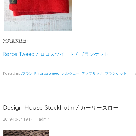
楽天最安値は↓
Røros Tweed / ロロスツイード / ブランケット
Posted in:
.ブランド
,
røros tweed
,
ノルウェー
,
ファブリック
,
ブランケット
⋅
T
Design House Stockholm / カーリースロー
2019-10-04 19:14
⋅
admin