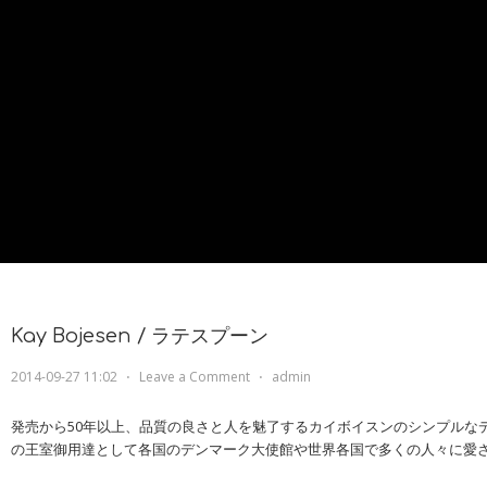
Kay Bojesen / ラテスプーン
2014-09-27 11:02
⋅
Leave a Comment
⋅
admin
発売から50年以上、品質の良さと人を魅了するカイボイスンのシンプルな
の王室御用達として各国のデンマーク大使館や世界各国で多くの人々に愛