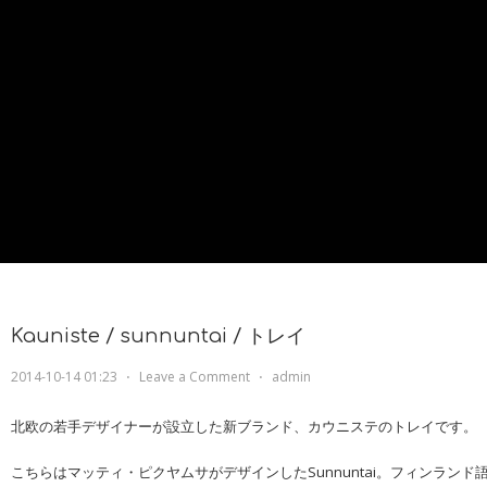
Kauniste / sunnuntai / トレイ
2014-10-14 01:23
⋅
Leave a Comment
⋅
admin
北欧の若手デザイナーが設立した新ブランド、カウニステのトレイです。
こちらはマッティ・ピクヤムサがデザインしたSunnuntai。フィンラン