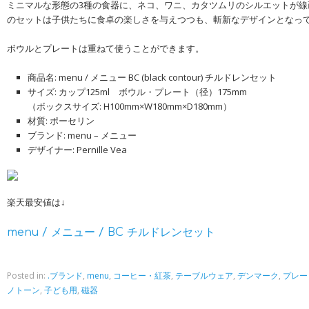
ミニマルな形態の3種の食器に、ネコ、ワニ、カタツムリのシルエットが線
のセットは子供たちに食卓の楽しさを与えつつも、斬新なデザインとなっ
ボウルとプレートは重ねて使うことができます。
商品名: menu / メニュー BC (black contour) チルドレンセット
サイズ: カップ125ml ボウル・プレート（径）175mm
（ボックスサイズ: H100mm×W180mm×D180mm）
材質: ポーセリン
ブランド: menu – メニュー
デザイナー: Pernille Vea
楽天最安値は↓
menu / メニュー / BC チルドレンセット
Posted in:
.ブランド
,
menu
,
コーヒー・紅茶
,
テーブルウェア
,
デンマーク
,
プレー
ノトーン
,
子ども用
,
磁器