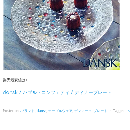
楽天最安値は↓
dansk / バブル・コンフェティ / ディナープレート
Posted in:
.ブランド
,
dansk
,
テーブルウェア
,
デンマーク
,
プレート
⋅
Tagged: