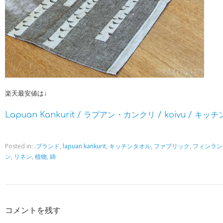
楽天最安値は↓
Lapuan Kankurit / ラプアン・カンクリ / koivu / キ
Posted in:
.ブランド
,
lapuan kankurit
,
キッチンタオル
,
ファブリック
,
フィンラン
ン
,
リネン
,
植物
,
綿
コメントを残す