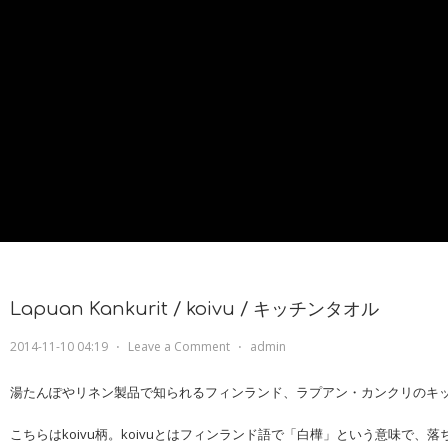
Lapuan Kankurit / koivu / キッチンタオル
2014-11-10 04:19
⋅
Leave a Comment
⋅
admin
湯たんぽやリネン製品で知られるフィンランド、ラプアン・カンクリのキ
こちらはkoivu柄。koivuとはフィンランド語で「白樺」という意味で、