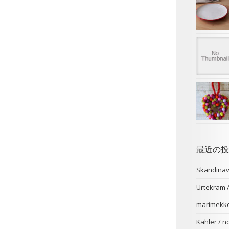
最近の投
Skandina
Urtekr
marimekk
Kähler /