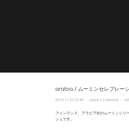
arabia / ムーミンセレブレー
2014-11-23 23:49
⋅
Leave a Comment
⋅
ad
フィンランド、アラビア社のムーミンシリ
シュです。