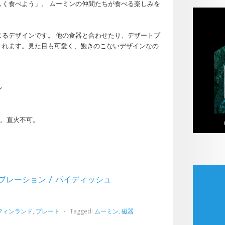
く食べよう」。 ムーミンの仲間たちが食べる楽しみを
るデザインです。 他の食器と合わせたり、デザートプ
くれます。見た目も可愛く、飽きのこないデザインなの
ン
K。直火不可。
セレブレーション / パイディッシュ
フィンランド
,
プレート
⋅
Tagged:
ムーミン
,
磁器