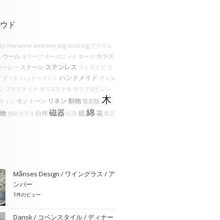
ウド
lto
marianne westman
stig lindberg
アクリル
ウール
ガラス
ム
オリーブ
オーガニック
オーク
ステンレス
スチール
コーヒー
ストライプ
ス
ハンドメイド
ア
ドット
ハンドペイント
フェル
シ
プラスチック
ポリエステル
ポリプロピレン
木
リネン
動物
モノトーン
復刻版
ラミン
綿
磁器
物
花
紙
白樺
無鉛ガラス
紅茶
限定
Månses Design / ワイングラス / ア
ンバー
1件のビュー
Dansk / コベンスタイル / ディナー