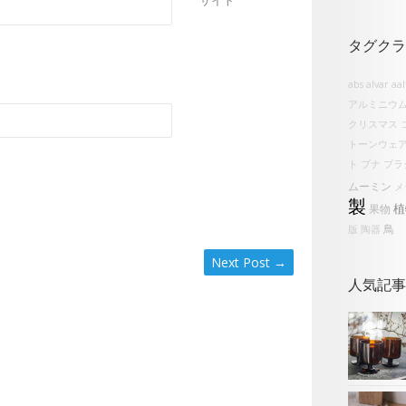
サイト
タグクラ
abs
alvar aa
アルミニウ
クリスマス
トーンウェ
ト
ブナ
ブラ
ムーミン
メ
製
植
果物
鳥
版
陶器
Next Post
→
人気記事