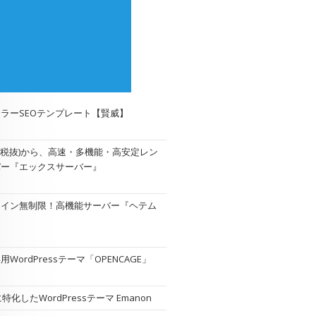
ラーSEOテンプレート【賢威】
円(税抜)から、高速・多機能・高安定レン
バー『エックスサーバー』
メイン無制限！高機能サーバー『
ヘテム
WordPressテーマ「OPENCAGE」
特化したWordPressテーマ Emanon