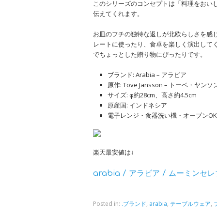
このシリーズのコンセプトは「料理をおいし
伝えてくれます。
お皿のフチの独特な返しが北欧らしさを感じ
レートに使ったり、食卓を楽しく演出して
でちょっとした贈り物にぴったりです。
ブランド: Arabia – アラビア
原作: Tove Jansson – トーベ・ヤンソ
サイズ: φ約28cm、高さ約4.5cm
原産国: インドネシア
電子レンジ・食器洗い機・オーブンO
楽天最安値は↓
arabia / アラビア / ムーミン
Posted in:
.ブランド
,
arabia
,
テーブルウェア
,