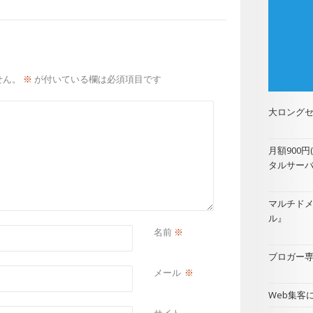
せん。
※
が付いている欄は必須項目です
大ロングセ
月額900
タルサー
マルチド
ル
』
名前
※
ブロガー専用
メール
※
Web集客に