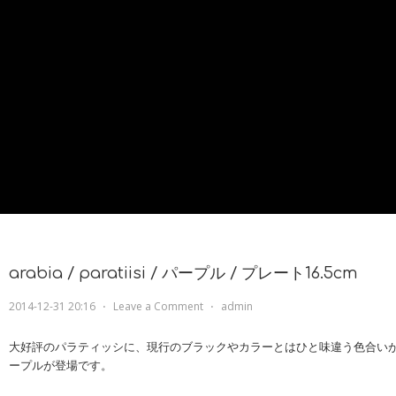
arabia / paratiisi / パープル / プレート16.5cm
2014-12-31 20:16
⋅
Leave a Comment
⋅
admin
大好評のパラティッシに、現行のブラックやカラーとはひと味違う色合い
ープルが登場です。