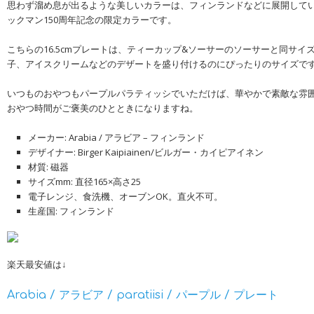
思わず溜め息が出るような美しいカラーは、フィンランドなどに展開して
ックマン150周年記念の限定カラーです。
こちらの16.5cmプレートは、ティーカップ&ソーサーのソーサーと同サイ
子、アイスクリームなどのデザートを盛り付けるのにぴったりのサイズで
いつものおやつもパープルパラティッシでいただけば、華やかで素敵な雰
おやつ時間がご褒美のひとときになりますね。
メーカー: Arabia / アラビア – フィンランド
デザイナー: Birger Kaipiainen/ビルガー・カイピアイネン
材質: 磁器
サイズmm: 直径165×高さ25
電子レンジ、食洗機、オーブンOK。直火不可。
生産国: フィンランド
楽天最安値は↓
Arabia / アラビア / paratiisi / パープル / プレート