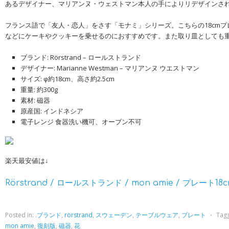
あるデザイナー、マリアンヌ・ウェストマン本人の手によりリデザインさ
フランス語で「友人・恋人」をさす「モナミ」シリーズ。こちらの18cm
などにケーキやクッキーを乗せるのにおすすめです。また取り皿としても
ブランド: Rörstrand – ロールストランド
デザイナー: Marianne Westman – マリアンヌ ウエストマン
サイズ: φ約18cm、高さ約2.5cm
重量: 約300g
素材: 磁器
原産国: インドネシア
電子レンジ 食器洗い機可、オーブン不可
楽天最安値は↓
Rörstrand / ロールストランド / mon amie / プレート18
Posted in:
.ブランド
,
rörstrand
,
スウェーデン
,
テーブルウェア
,
プレート
⋅
Tag
mon amie
,
復刻版
,
磁器
,
花