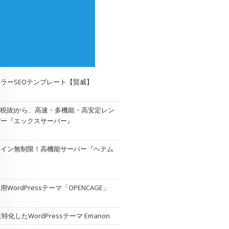
ラーSEOテンプレート【賢威】
円(税抜)から、高速・多機能・高安定レン
バー『エックスサーバー』
メイン無制限！高機能サーバー『
ヘテム
WordPressテーマ「OPENCAGE」
特化したWordPressテーマ Emanon