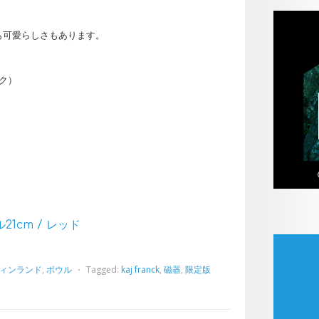
も可愛らしさもあります。
ンク）
ウル21cm / レッド
ィンランド
,
ボウル
⋅
Tagged:
kaj franck
,
磁器
,
限定版