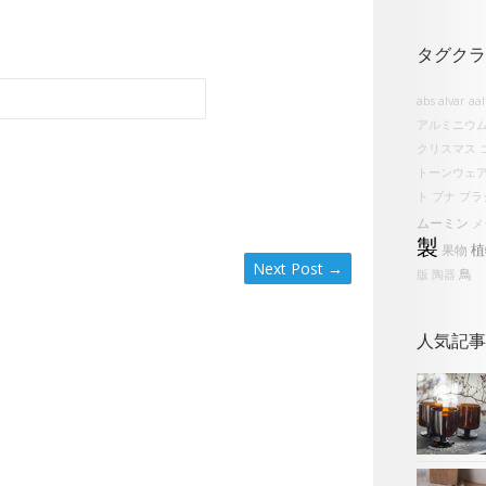
タグクラ
abs
alvar aa
アルミニウ
クリスマス
トーンウェ
ト
ブナ
ブラ
ムーミン
メ
製
植
果物
Next Post
→
鳥
版
陶器
人気記事