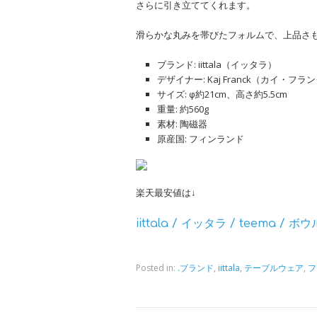
さらに引き立ててくれます。
滑らかな丸みを帯びたフォルムで、上品さ
ブランド: iittala（イッタラ）
デザイナー: Kaj Franck（カイ・フラ
サイズ: φ約21cm、高さ約5.5cm
重量: 約560g
素材: 陶磁器
原産国: フィンランド
楽天最安値は↓
iittala / イッタラ / teema / ボ
Posted in:
.ブランド
,
iittala
,
テーブルウェア
,
フ