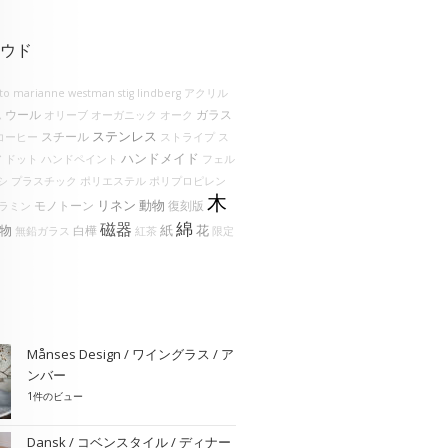
ウド
lto
marianne westman
stig lindberg
アクリル
ウール
ガラス
ム
オリーブ
オーガニック
オーク
ステンレス
スチール
コーヒー
ストライプ
ス
ハンドメイド
ア
ドット
ハンドペイント
フェル
シ
プラスチック
ポリエステル
ポリプロピレン
木
リネン
動物
モノトーン
復刻版
ラミン
綿
磁器
物
花
紙
白樺
無鉛ガラス
紅茶
限定
Månses Design / ワイングラス / ア
ンバー
1件のビュー
Dansk / コベンスタイル / ディナー