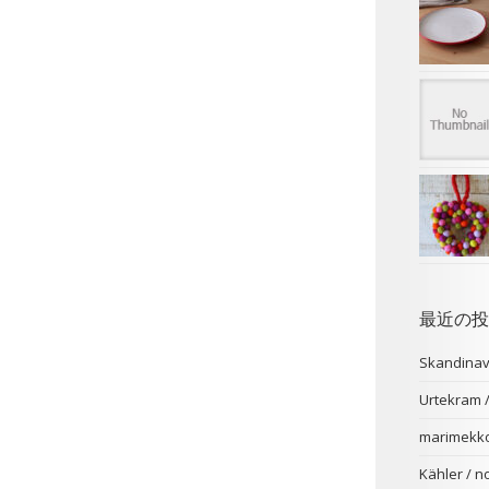
最近の投
Skandina
Urtekr
marimekk
Kähler /