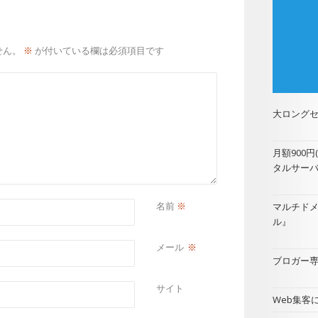
せん。
※
が付いている欄は必須項目です
大ロングセ
月額900
タルサー
名前
※
マルチド
ル
』
メール
※
ブロガー専用
サイト
Web集客に