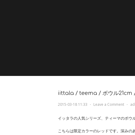
iittala / teema / ボウル21c
2015-03-18 11:33
⋅
Leave a Comment
⋅
ad
イッタラの人気シリーズ、ティーマのボウ
こちらは限定カラーのレッドです。深みの