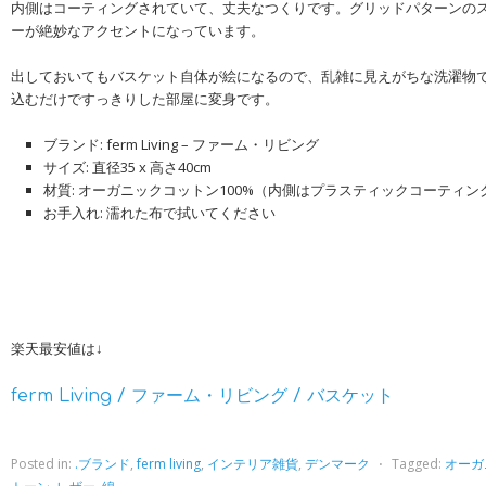
内側はコーティングされていて、丈夫なつくりです。グリッドパターンの
ーが絶妙なアクセントになっています。
出しておいてもバスケット自体が絵になるので、乱雑に見えがちな洗濯物
込むだけですっきりした部屋に変身です。
ブランド: ferm Living – ファーム・リビング
サイズ: 直径35 x 高さ40cm
材質: オーガニックコットン100%（内側はプラスティックコーティン
お手入れ: 濡れた布で拭いてください
楽天最安値は↓
ferm Living / ファーム・リビング / バスケット
Posted in:
.ブランド
,
ferm living
,
インテリア雑貨
,
デンマーク
⋅
Tagged:
オーガ